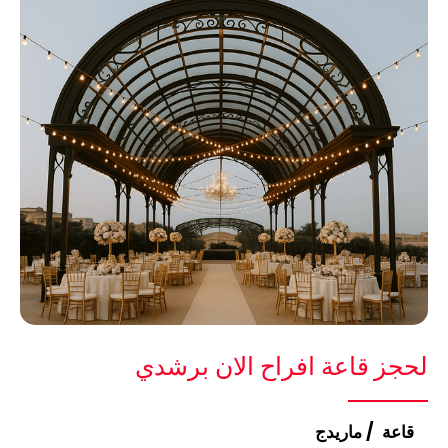
لحجز قاعة افراح الان برشدي
قاعة / ماريدج