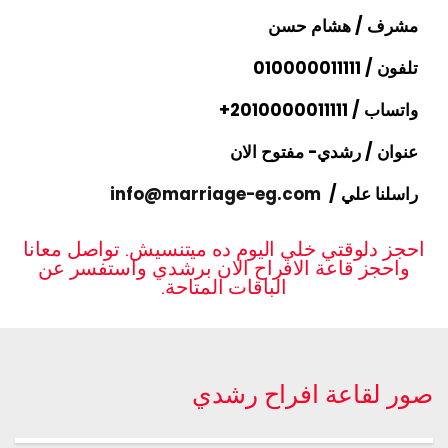
مشرف / هشام حسن
تلفون /
010000011111
واتساب / ⁦+2010000011111
عنوان / رشدي- مفتوح الان
راسلنا علي /
info@marriage-eg.com
احجز دلوقتي خلي اليوم ده ميتنسيش. تواصل معانا
واحجز قاعة الافراح الان برشدي واستفسر عن
الباقات المتاحة.
صور لقاعة افراح رشدي