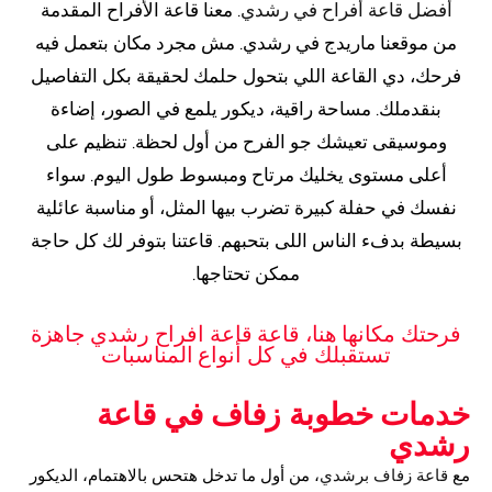
أفضل قاعة أفراح في رشدي
. معنا قاعة الأفراح المقدمة
من موقعنا ماريدج في رشدي. مش مجرد مكان بتعمل فيه
فرحك، دي القاعة اللي بتحول حلمك لحقيقة بكل التفاصيل
بنقدملك. مساحة راقية، ديكور يلمع في الصور، إضاءة
وموسيقى تعيشك جو الفرح من أول لحظة. تنظيم على
أعلى مستوى يخليك مرتاح ومبسوط طول اليوم. سواء
نفسك في حفلة كبيرة تضرب بيها المثل، أو مناسبة عائلية
بسيطة بدفء الناس اللى بتحبهم. قاعتنا بتوفر لك كل حاجة
ممكن تحتاجها.
فرحتك مكانها هنا، قاعة قاعة افراح رشدي جاهزة
تستقبلك في كل أنواع المناسبات
خدمات خطوبة زفاف في قاعة
رشدي
مع
قاعة زفاف برشدي
، من أول ما تدخل هتحس بالاهتمام، الديكور