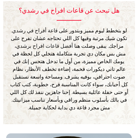
هل تبحث عن قاعات افراح في رشدي؟
لو بتخطط ليوم مميز وبتدور على
قاعة أفراح في رشدي
.
تكون شيك مرتبة وفيها كل اللي تحتاجه عشان تفرح على
مزاجك. يبقى وصلت هنا
أفضل قاعات افراح برشدي
،
مش بس مكان دي تجربة متكاملة هتخلي كل لحظة في
يومك الخاص مميزة، من أول ما تدخل هتحس إنك في
عالم تاني ديكورات فخمة، إضاءة تخطف الأنظار، نظام
صوت احترافي، بوفيه يشرف. ومساحة واسعة تستقبل
كل أحبابك، سواء كانت المناسبة فرح، خطوبة، كتب كتاب
أو حتى حفلة عائلية بسيطة. إحنا جاهزين ننفذ لك كل اللي
في بالك بأسلوب منظم وراقي وبأسعار تناسب ميزانيتك.
مش مجرد قاعة دي بداية لحكاية جميلة.