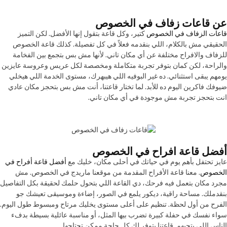
عن قاعات زفاف في الخصوص
قاعات الزفاف في الخصوص
كتير، وكل قاعة بتقول إنها الأفضل. لكن التميز
الحقيقي مش بالكلام، اللي بنقدمه فعلاً في كل تفصيلة. كذلك قاعة الخصوص
للزفاف والافراح مختلفة عن أي مكان تاني. لأنها مش بس بتجمع بين الفخامة
والراحة، لكن كمان بتوفر تجربة متكاملة ومخصصة لكل عريس وعروسة عايزين
يومهم يبقى استثنائي. ده غير البوفيه اللي هيبهرك، مستوى الخدمة اللي هيخلي
ضيوفك فاكرين اليوم ده للأبد. لما تختار قاعتنا، أنت مش بس بتحجز مكان عادي
انت بتحجز تجربة مش موجودة في أي مكان تاني.
أفضل قاعة افراح في الخصوص
عايز تحتفل بأهم يوم في حياتك في أحلى مكان، خليك مع
أفضل قاعة أفراح في
الخصوص
. معنا قاعة الأفراح المقدمة من موقعنا ماريدج في الخصوص. مش
مجرد مكان بتعمل فيه فرحك، دي القاعة اللي بتحول حلمك لحقيقة بكل التفاصيل
بنقدملك. مساحة راقية، ديكور يلمع في الصور، إضاءة وموسيقى تعيشك جو
الفرح من أول لحظة. تنظيم على أعلى مستوى يخليك مرتاح ومبسوط طول اليوم.
سواء نفسك في حفلة كبيرة تضرب بيها المثل، أو مناسبة عائلية بسيطة بدفء
الناس اللى بتحبهم. قاعتنا بتوفر لك كل حاجة ممكن تحتاجها.