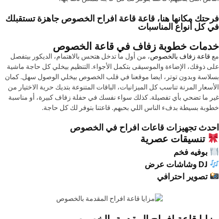
فرحتك مكانها هنا، قاعة قاعة افراح الخصوص جاهزة تستقبلك
في كل أنواع المناسبات
خدمات خطوبة زفاف في قاعة الخصوص
مع
قاعة زفاف بالخصوص
، من أول ما تدخل هتحس بالاهتمام، الديكور بيتفصل
على ذوقك، الإضاءة والموسيقى بتكمل الأجواء. التنظيم بيخلي كل حاجة ماشية
بسلاسة وبدون توتر، ايضا موقعنا في قلب الخصوص بيخلي الوصول سهل. كمان
الأسعار المرنة تناسب كل الميزانيات، الباقات المتنوعة بتديك حرية الاختيار من
غير ما تضحي بأي تفصيلة. كذلك سواء نفسك في حفلة زفاف كبيرة، أو مناسبة
خطوبة بسيطة بدفء الناس اللي بحبهم. قاعتنا بتوفر لك كل حاجة.
احدث تجهيزات قاعات افراح في الخصوص
تنسيقات عصرية
بوفيه فخم
DJ وشاشات عرض
تصوير احترافي