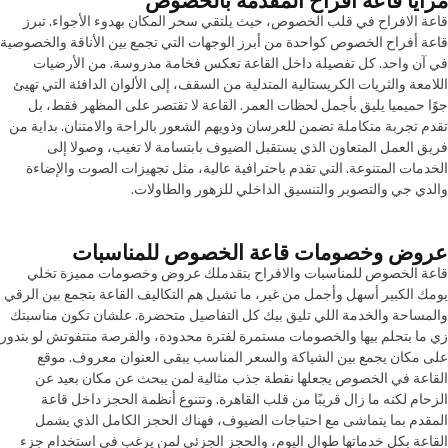
مزايا قاعة افراح المقدمة بالخصوص
قاعة الافراح في قلب الخصوص، حيث يلتقي سحر المكان بهدوء الأجواء. تبرز
قاعة أفراح الخصوص كواحدة من أبرز الوجهات التي تجمع بين الأناقة والخصوصية
في آن واحد. كل تفصيلة داخل القاعة تعكس فخامة مدروسة. من الأرضيات
اللامعة والثريات الكريستالية المتدلية من السقف، إلى الألوان الدافئة التي تهيئ
جوًا حميميا يليق بأجمل لحظات العمر. القاعة لا تقتصر على المظهر فقط، بل
تقدم تجربة متكاملة تضمن للعرسان وذويهم الشعور بالراحة والامتنان. بداية من
فريق العمل المتعاون الذي يستقبل الضيوف بابتسامة لا تغيب، وصولا إلى
الخدمات المتنوعة. التي تقدم باحترافية عالية، مثل تجهيزات الصوت والإضاءة
والدي جي والتصوير والتنسيق الداخلي للزهور والطاولات.
عروض وخصومات قاعة الخصوص للمناسبات
قاعة الخصوص للمناسبات والافراح بتقدملك عروض وخصومات مميزة تخلي
يومك الكبير أسهل وأجمل من غير، ما تشيل هم التكاليف القاعة بتجمع بين الرقي
والمساحة والخدمة اللي تليق بيك كل التفاصيل متحضرة. علشان تكون مناسبتك
زي ما بتحلم بيها والخصومات مستمرة لفترة محدودة، والفرصة متتفوتش لو بتدور
على مكان يجمع بين الشياكة والسعر المناسب يبقى العنوان معروف. موقع
القاعة في الخصوص يجعلها نقطة جذب مثالية لمن يبحث عن مكان بعيد عن
الزحام لكنه ما زال قريبًا من قلب القاهرة. وتتنوع أنظمة الحجز داخل قاعة
المقدم بما يتماشى مع احتياجات الضيوف، فهناك الحجز الكامل الذي يشمل
القاعة بكل خدماتها طوال اليوم، والحجز الجزئي لمن يرغب في استخدام جزء