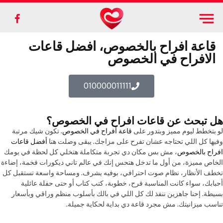
ebook
قاعة افراح بالخصوص، افضل قاعات
الافراح في الخصوص
010000011111
هل تبحث عن قاعات افراح في الخصوص؟
لو بتخطط ليوم مميز وبتدور على
قاعة أفراح في الخصوص
. تكون شيك مرتبة
وفيها كل اللي تحتاجه عشان تفرح على مزاجك. يبقى وصلت هنا
أفضل قاعات
افراح بالخصوص
، مش بس مكان دي تجربة متكاملة هتخلي كل لحظة في يومك
الخاص مميزة، من أول ما تدخل هتحس إنك في عالم تاني ديكورات فخمة، إضاءة
تخطف الأنظار، نظام صوت احترافي، بوفيه يشرف. ومساحة واسعة تستقبل كل
أحبابك، سواء كانت المناسبة فرح، خطوبة، كتب كتاب أو حتى حفلة عائلية
بسيطة. إحنا جاهزين ننفذ لك كل اللي في بالك بأسلوب منظم وراقي وبأسعار
تناسب ميزانيتك. مش مجرد قاعة دي بداية لحكاية جميلة.