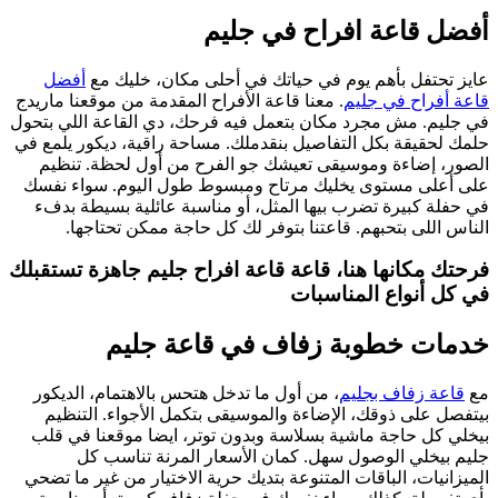
أفضل قاعة افراح في جليم
عايز تحتفل بأهم يوم في حياتك في أحلى مكان، خليك مع
أفضل
قاعة أفراح في جليم
. معنا قاعة الأفراح المقدمة من موقعنا ماريدج
في جليم. مش مجرد مكان بتعمل فيه فرحك، دي القاعة اللي بتحول
حلمك لحقيقة بكل التفاصيل بنقدملك. مساحة راقية، ديكور يلمع في
الصور، إضاءة وموسيقى تعيشك جو الفرح من أول لحظة. تنظيم
على أعلى مستوى يخليك مرتاح ومبسوط طول اليوم. سواء نفسك
في حفلة كبيرة تضرب بيها المثل، أو مناسبة عائلية بسيطة بدفء
الناس اللى بتحبهم. قاعتنا بتوفر لك كل حاجة ممكن تحتاجها.
فرحتك مكانها هنا، قاعة قاعة افراح جليم جاهزة تستقبلك
في كل أنواع المناسبات
خدمات خطوبة زفاف في قاعة جليم
مع
قاعة زفاف بجليم
، من أول ما تدخل هتحس بالاهتمام، الديكور
بيتفصل على ذوقك، الإضاءة والموسيقى بتكمل الأجواء. التنظيم
بيخلي كل حاجة ماشية بسلاسة وبدون توتر، ايضا موقعنا في قلب
جليم بيخلي الوصول سهل. كمان الأسعار المرنة تناسب كل
الميزانيات، الباقات المتنوعة بتديك حرية الاختيار من غير ما تضحي