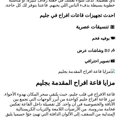
بأي تفصيلة. كذلك سواء نفسك في حفلة زفاف كبيرة، أو مناسبة
خطوبة بسيطة بدفء الناس اللي بحبهم. قاعتنا بتوفر لك كل حاجة.
احدث تجهيزات قاعات افراح في جليم
🎀 تنسيقات عصرية
🍽️ بوفيه فخم
🎶 DJ وشاشات عرض
📸 تصوير احترافي
مزايا قاعة افراح المقدمة بجليم
قاعة الافراح في قلب جليم، حيث يلتقي سحر المكان بهدوء الأجواء.
تبرز قاعة أفراح جليم كواحدة من أبرز الوجهات التي تجمع بين
الأناقة والخصوصية في آن واحد. كل تفصيلة داخل القاعة تعكس
فخامة مدروسة. من الأرضيات اللامعة والثريات الكريستالية
المتدلية من السقف، إلى الألوان الدافئة التي تهيئ جوًا حميميا يليق