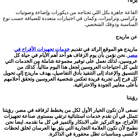
القاعة جاهزة بكل اللي تحتاجه من ديكورات وإضاءة وصوتيات
وكراسي وترابيزات، وكمان في اختيارات متعددة للضيافة حسب نوع
المناسبة وذوقك الشخصي.
عن ماريدج
ماريدج هو الموقع الرائد في تقديم
خدمات تجهيزات الأفراح في
مصر
. نحن نؤمن بأن يوم الزفاف هو أحد أهم الأيام في حياة كل
عروسين، لذلك نعمل على توفير مجموعة شاملة من الخدمات التي
تلبي كل احتياجات العروسين لجعل هذا اليوم مثالياً. كذلك من
التنسيق والإعداد إلى التنفيذ بأدق التفاصيل، يهدف ماريدج إلى تحويل
كل فرح إلى تجربة فريدة تعكس شخصية العروسين وتحقق أحلامهم
بأعلى معايير الجودة والاحترافية.
رؤيتنا
نسعى لأن نكون الخيار الأول لكل من يخطط لزفافه في مصر. رؤيتنا
تتمثل في أن نقدم خدمات استثنائية ترتقي بمستوى صناعة تجهيزات
الأفراح، مع التركيز على الابتكار والتميز في كل ما نقدمه. ايضا نحن
نطمح لأن نكون العلامة التجارية التي يثق بها العرسان لخلق لحظات
لا تُنسى ومناسبات تظل محفورة في الذاكرة.