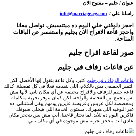
عنوان / جليم – مفتوح الان
راسلنا علي /
info@marriage-eg.com
احجز دلوقتي خلي اليوم ده ميتنسيش. تواصل معانا
واحجز قاعة الافراح الان بجليم واستفسر عن الباقات
المتاحة.
صور لقاعة افراح جليم
عن قاعات زفاف في جليم
قاعات الزفاف في جليم
كتير، وكل قاعة بتقول إنها الأفضل. لكن
التميز الحقيقي مش بالكلام، اللي بنقدمه فعلاً في كل تفصيلة. كذلك
قاعة جليم للزفاف والافراح مختلفة عن أي مكان تاني. لأنها مش
بس بتجمع بين الفخامة والراحة، لكن كمان بتوفر تجربة متكاملة
ومخصصة لكل عريس وعروسة عايزين يومهم يبقى استثنائي. ده
غير البوفيه اللي هيبهرك، مستوى الخدمة اللي هيخلي ضيوفك
فاكرين اليوم ده للأبد. لما تختار قاعتنا، أنت مش بس بتحجز مكان
عادي انت بتحجز تجربة مش موجودة في أي مكان تاني.