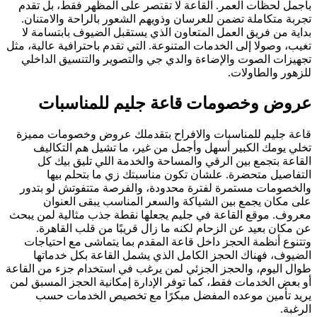
بأجمل لحظات العمر. القاعة لا تقتصر على المظهر فقط، بل تقدم
تجربة متكاملة تضمن للعرسان وذويهم الشعور بالراحة والامتنان.
بداية من فريق العمل المتعاون الذي يستقبل الضيوف بابتسامة لا
تغيب، وصولا إلى الخدمات المتنوعة. التي تقدم باحترافية عالية، مثل
تجهيزات الصوت والإضاءة والدي جي والتصوير والتنسيق الداخلي
للزهور والطاولات.
عروض وخصومات قاعة جليم للمناسبات
قاعة جليم للمناسبات والافراح بتقدملك عروض وخصومات مميزة
تخلي يومك الكبير أسهل وأجمل من غير، ما تشيل هم التكاليف
القاعة بتجمع بين الرقي والمساحة والخدمة اللي تليق بيك كل
التفاصيل متحضرة. علشان تكون مناسبتك زي ما بتحلم بيها
والخصومات مستمرة لفترة محدودة، والفرصة متتفوتش لو بتدور
على مكان يجمع بين الشياكة والسعر المناسب يبقى العنوان
معروف. موقع القاعة في جليم يجعلها نقطة جذب مثالية لمن يبحث
عن مكان بعيد عن الزحام لكنه ما زال قريبًا من قلب القاهرة.
وتتنوع أنظمة الحجز داخل قاعة المقدم بما يتماشى مع احتياجات
الضيوف، فهناك الحجز الكامل الذي يشمل القاعة بكل خدماتها
طوال اليوم، والحجز الجزئي لمن يرغب في استخدام جزء من القاعة
أو بعض الخدمات فقط، كما توفر الإدارة إمكانية الحجز المسبق لمن
يريد تأمين موعده المفضل مبكرًا مع تخصيص الخدمات حسب
الرغبة.