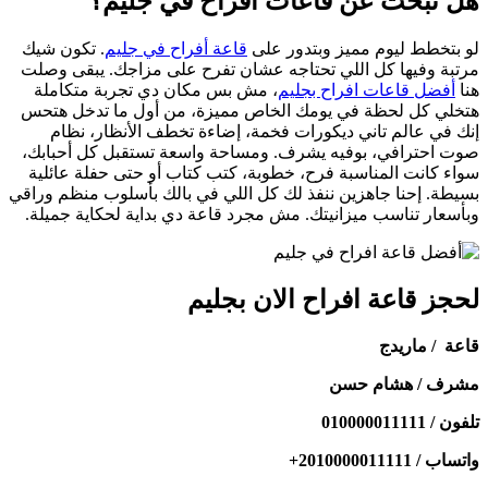
هل تبحث عن قاعات افراح في جليم؟
لو بتخطط ليوم مميز وبتدور على
قاعة أفراح في جليم
. تكون شيك
مرتبة وفيها كل اللي تحتاجه عشان تفرح على مزاجك. يبقى وصلت
هنا
أفضل قاعات افراح بجليم
، مش بس مكان دي تجربة متكاملة
هتخلي كل لحظة في يومك الخاص مميزة، من أول ما تدخل هتحس
إنك في عالم تاني ديكورات فخمة، إضاءة تخطف الأنظار، نظام
صوت احترافي، بوفيه يشرف. ومساحة واسعة تستقبل كل أحبابك،
سواء كانت المناسبة فرح، خطوبة، كتب كتاب أو حتى حفلة عائلية
بسيطة. إحنا جاهزين ننفذ لك كل اللي في بالك بأسلوب منظم وراقي
وبأسعار تناسب ميزانيتك. مش مجرد قاعة دي بداية لحكاية جميلة.
لحجز قاعة افراح الان بجليم
قاعة / ماريدج
مشرف / هشام حسن
تلفون /
010000011111
واتساب / ⁦+2010000011111