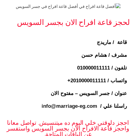
لحجز قاعة افراح الان بجسر السويس
قاعة / ماريدج
مشرف / هشام حسن
تلفون /
010000011111
واتساب / ⁦+2010000011111
عنوان / جسر السويس – مفتوح الان
راسلنا علي /
info@marriage-eg.com
احجز دلوقتي خلي اليوم ده ميتنسيش. تواصل معانا
واحجز قاعة الافراح الان بجسر السويس واستفسر
عن الباقات المتاحة.