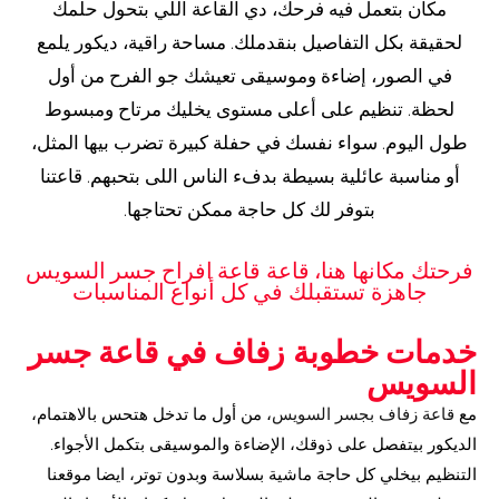
مكان بتعمل فيه فرحك، دي القاعة اللي بتحول حلمك
لحقيقة بكل التفاصيل بنقدملك. مساحة راقية، ديكور يلمع
في الصور، إضاءة وموسيقى تعيشك جو الفرح من أول
لحظة. تنظيم على أعلى مستوى يخليك مرتاح ومبسوط
طول اليوم. سواء نفسك في حفلة كبيرة تضرب بيها المثل،
أو مناسبة عائلية بسيطة بدفء الناس اللى بتحبهم. قاعتنا
بتوفر لك كل حاجة ممكن تحتاجها.
فرحتك مكانها هنا، قاعة قاعة افراح جسر السويس
جاهزة تستقبلك في كل أنواع المناسبات
خدمات خطوبة زفاف في قاعة جسر
السويس
مع
قاعة زفاف بجسر السويس
، من أول ما تدخل هتحس بالاهتمام،
الديكور بيتفصل على ذوقك، الإضاءة والموسيقى بتكمل الأجواء.
التنظيم بيخلي كل حاجة ماشية بسلاسة وبدون توتر، ايضا موقعنا