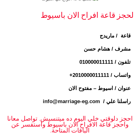
لحجز قاعة افراح الان باسيوط
قاعة / ماريدج
مشرف / هشام حسن
تلفون /
010000011111
واتساب / ⁦+2010000011111
عنوان / اسيوط – مفتوح الان
راسلنا علي /
info@marriage-eg.com
احجز دلوقتي خلي اليوم ده ميتنسيش. تواصل معانا
واحجز قاعة الافراح الان باسيوط واستفسر عن
الباقات المتاحة.