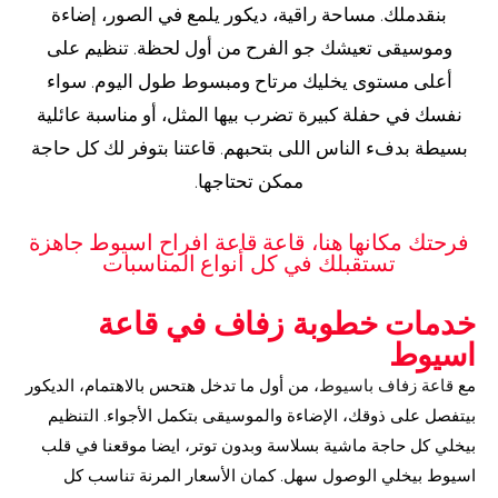
بنقدملك. مساحة راقية، ديكور يلمع في الصور، إضاءة
وموسيقى تعيشك جو الفرح من أول لحظة. تنظيم على
أعلى مستوى يخليك مرتاح ومبسوط طول اليوم. سواء
نفسك في حفلة كبيرة تضرب بيها المثل، أو مناسبة عائلية
بسيطة بدفء الناس اللى بتحبهم. قاعتنا بتوفر لك كل حاجة
ممكن تحتاجها.
فرحتك مكانها هنا، قاعة قاعة افراح اسيوط جاهزة
تستقبلك في كل أنواع المناسبات
خدمات خطوبة زفاف في قاعة
اسيوط
مع
قاعة زفاف باسيوط
، من أول ما تدخل هتحس بالاهتمام، الديكور
بيتفصل على ذوقك، الإضاءة والموسيقى بتكمل الأجواء. التنظيم
بيخلي كل حاجة ماشية بسلاسة وبدون توتر، ايضا موقعنا في قلب
اسيوط بيخلي الوصول سهل. كمان الأسعار المرنة تناسب كل