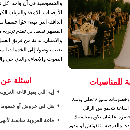
والخصوصية في آن واحد. كل ت
الأرضيات اللامعة والثريات الكر
الدافئة التي تهيئ جوًا حميميا 
المظهر فقط، بل تقدم تجربة م
والامتنان. بداية من فريق العم
تغيب، وصولا إلى الخدمات المتن
الصوت والإضاءة والدي جي والت
اسئلة عن 
 للمناسبات
إيه اللي يميز قاعة العروب
ض وخصومات مميزة تخلي يومك
هل في عروض أو خصومات ح
القاعة بتجمع بين الرقي
تحضرة. علشان تكون مناسبتك
قاعة العروبة مناسبة لأنهي
ة، والفرصة متتفوتش لو بتدور