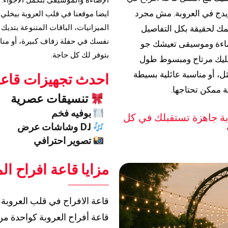
الإضاءة والموسيقى بتكمل الأجواء. 
اريدج في العروبة. مش مجرد
ايضا موقعنا في قلب العروبة بيخلي
الميزانيات، الباقات المتنوعة بتديك
مك لحقيقة بكل التفاصيل
نفسك في حفلة زفاف كبيرة، أو منا
إضاءة وموسيقى تعيشك جو
بتوفر لك كل حاجة.
خليك مرتاح ومبسوط طول
ل، أو مناسبة عائلية بسيطة
احدث تجهيزات قاعا
ة ممكن تحتاجها.
تنسيقات عصرية
بوفيه فخم
وبة جاهزة تستقبلك في كل
DJ وشاشات عرض
تصوير احترافي
مزايا قاعة افراح ال
قاعة الافراح في قلب العروبة، 
قاعة أفراح العروبة كواحدة من 