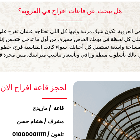
هل تبحث عن قاعات افراح في العروبة؟
ي العروبة
. تكون شيك مرتبة وفيها كل اللي تحتاجه عشان تفرح عل
خلي كل لحظة في يومك الخاص مميزة، من أول ما تدخل هتحس إنك
ساحة واسعة تستقبل كل أحبابك، سواء كانت المناسبة فرح، خطوبة،
 بالك بأسلوب منظم وراقي وبأسعار تناسب ميزانيتك. مش مجرد قاع
لحجز قاعة افراح الان 
قاعة / ماريدج
مشرف / هشام حسن
تلفون /
010000011111