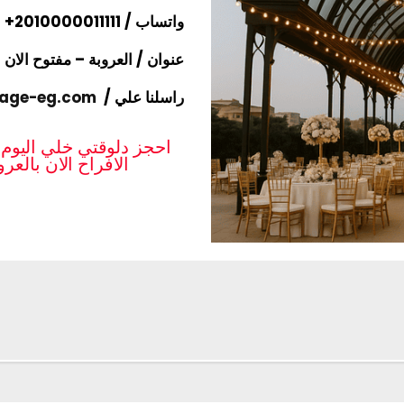
واتساب / ⁦+2010000011111
عنوان / العروبة – مفتوح الان
راسلنا علي /
iage-eg.com
احجز دلوقتي خلي اليوم 
الافراح الان بالعر