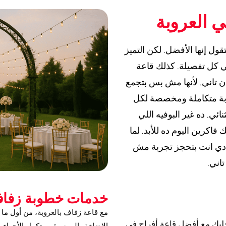
 العروبة
قول إنها الأفضل. لكن التميز
في كل تفصيلة. كذلك قاعة
ن تاني. لأنها مش بس بتجمع
جربة متكاملة ومخصصة لكل
ي. ده غير البوفيه اللي
كرين اليوم ده للأبد. لما
ادي انت بتحجز تجربة مش
اني.
خدمات خطوبة زفاف
مع
قاعة زفاف بالعروبة
، من أول ما
خليك مع
أفضل قاعة أفراح في