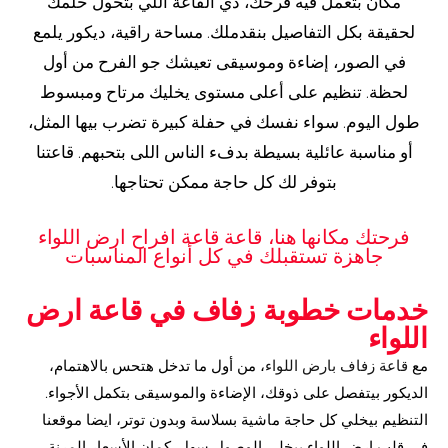
مكان بتعمل فيه فرحك، دي القاعة اللي بتحول حلمك
لحقيقة بكل التفاصيل بنقدملك. مساحة راقية، ديكور يلمع
في الصور، إضاءة وموسيقى تعيشك جو الفرح من أول
لحظة. تنظيم على أعلى مستوى يخليك مرتاح ومبسوط
طول اليوم. سواء نفسك في حفلة كبيرة تضرب بيها المثل،
أو مناسبة عائلية بسيطة بدفء الناس اللى بتحبهم. قاعتنا
بتوفر لك كل حاجة ممكن تحتاجها.
فرحتك مكانها هنا، قاعة قاعة افراح ارض اللواء
جاهزة تستقبلك في كل أنواع المناسبات
خدمات خطوبة زفاف في قاعة ارض
اللواء
مع
قاعة زفاف بارض اللواء
، من أول ما تدخل هتحس بالاهتمام،
الديكور بيتفصل على ذوقك، الإضاءة والموسيقى بتكمل الأجواء.
التنظيم بيخلي كل حاجة ماشية بسلاسة وبدون توتر، ايضا موقعنا
في قلب ارض اللواء بيخلي الوصول سهل. كمان الأسعار المرنة