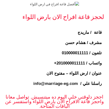
لحجز قاعة افراح الان بارض اللواء
قاعة / ماريدج
مشرف / هشام حسن
تلفون /
010000011111
واتساب / ⁦+2010000011111
عنوان / ارض اللواء – مفتوح الان
راسلنا علي /
info@marriage-eg.com
احجز دلوقتي خلي اليوم ده ميتنسيش. تواصل معانا
واحجز قاعة الافراح الان بارض اللواء واستفسر عن
الباقات المتاحة.