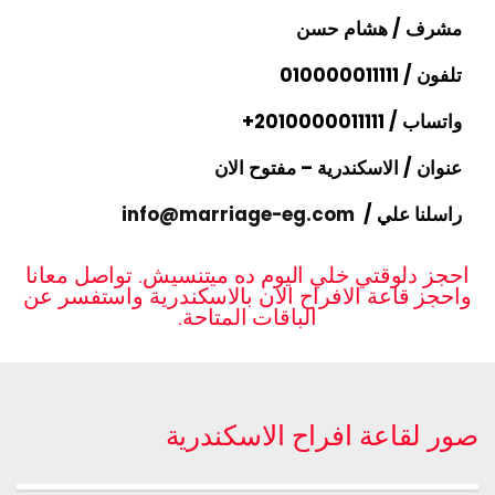
مشرف / هشام حسن
تلفون /
010000011111
واتساب / ⁦+2010000011111
عنوان / الاسكندرية – مفتوح الان
راسلنا علي /
info@marriage-eg.com
احجز دلوقتي خلي اليوم ده ميتنسيش. تواصل معانا
واحجز قاعة الافراح الان بالاسكندرية واستفسر عن
الباقات المتاحة.
صور لقاعة افراح الاسكندرية