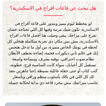
هل تبحث عن قاعات افراح في الاسكندرية؟
لو بتخطط ليوم مميز وبتدور على
قاعة أفراح في
الاسكندرية
. تكون شيك مرتبة وفيها كل اللي تحتاجه عشان
تفرح على مزاجك. يبقى وصلت هنا
أفضل قاعات افراح
بالاسكندرية
، مش بس مكان دي تجربة متكاملة هتخلي كل
لحظة في يومك الخاص مميزة، من أول ما تدخل هتحس
إنك في عالم تاني ديكورات فخمة، إضاءة تخطف الأنظار،
نظام صوت احترافي، بوفيه يشرف. ومساحة واسعة
تستقبل كل أحبابك، سواء كانت المناسبة فرح، خطوبة،
كتب كتاب أو حتى حفلة عائلية بسيطة. إحنا جاهزين ننفذ
لك كل اللي في بالك بأسلوب منظم وراقي وبأسعار
تناسب ميزانيتك. مش مجرد قاعة دي بداية لحكاية جميلة.