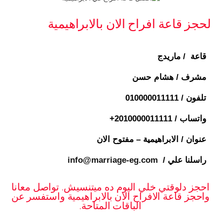
لحجز قاعة افراح الان بالابراهيمية
قاعة / ماريدج
مشرف / هشام حسن
تلفون /
010000011111
واتساب / ⁦+2010000011111
عنوان / الابراهيمية – مفتوح الان
راسلنا علي /
info@marriage-eg.com
احجز دلوقتي خلي اليوم ده ميتنسيش. تواصل معانا
واحجز قاعة الافراح الان بالابراهيمية واستفسر عن
الباقات المتاحة.