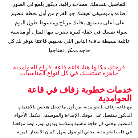
التفاصيل بنقدملك. مساحة راقية، ديكور يلمع في الصور،
إضاءة وموسيقى تعيشك جو الفرح من أول لحظة. تنظيم
على أعلى مستوى يخليك مرتاح ومبسوط طول اليوم.
سواء نفسك في حفلة كبيرة تضرب بيها المثل، أو مناسبة
عائلية بسيطة بدفء الناس اللى بتحبهم. قاعتنا بتوفر لك كل
حاجة ممكن تحتاجها.
فرحتك مكانها هنا، قاعة قاعة افراح الحوامدية
جاهزة تستقبلك في كل أنواع المناسبات
خدمات خطوبة زفاف في قاعة
الحوامدية
مع
قاعة زفاف بالحوامدية
، من أول ما تدخل هتحس بالاهتمام،
الديكور بيتفصل على ذوقك، الإضاءة والموسيقى بتكمل الأجواء.
التنظيم بيخلي كل حاجة ماشية بسلاسة وبدون توتر، ايضا موقعنا
في قلب الحوامدية بيخلي الوصول سهل. كمان الأسعار المرنة