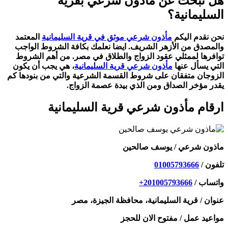
هل تبحث عن مأذون شرعي بقرية
السليمانية؟
نحن نقدم اليكم
مأذون شرعي موثق في قرية السليمانية
المعتمد
والمصدق من الأزهر الشريف. ايضا نعلمك بكافة الشروط الواجب
توافرها لممثلي عقود الزواج والطلاق في مصر. من أهم الشروط
التي يسأل عنها
مأذون شرعي قرية السليمانية
، هي يجب أن يكون
الزوجان متفقان على شروط القسمة الشرعية والتي من بنودها كم
يقدر مؤخر الصداق ومن الذي بيدة عصمة الزواج.
ارقام مأذون شرعي قرية السليمانية
ماذون شرعي / يوسف صالحين
تلفون / ⁦
01005793666
واتساب / ⁦
+201005793666
عنوان / قرية السليمانية، محافظة الجيزة، مصر
مواعيد عمل / مفتوح الان للحجز