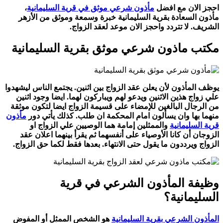
احجز الان مع افضل
مأذون شرعي موثق في قرية السليمانية
،
مأذون السعادة بقرية السليمانية خبرة وسمعة وموثق من الأزهر
الشريف. لا تتردد واحجز الان موعد لعقد الزواج.
مكتب ماذون شرعي موثق بقرية السليمانية
يوظف المأذون لأن يعلن عقد الزواج بين اثنين. يجتمع الناس ليشهدوا
علي زواج هذين الاثنين ويدعو لهم ويباركون لهما. ايضا وجود اثنين
من الرجال البالغين للإمضاء على قسيمة الزواج ايضا لتكون موثقة
منهما بها وان يسألون امام المحكمة ان طلب. كذلك يأتي دور
مأذون
قرية السليمانية
والممثلين إمامة هما الوصيين علي الزواج او
الزوجان أن كانا الأوصياء على أنفسهما ثم يقرأ بينهما اعلان عقد
الزواج ويرددون ما يقول حتى الانتهاء. بعدها فقط لكما حق الزواج.
وظيفة المأذون الشرعي في قرية
السليمانية؟
المأذون الشرعي بقرية السليمانية
هو الشخص الممثل أو المفوض