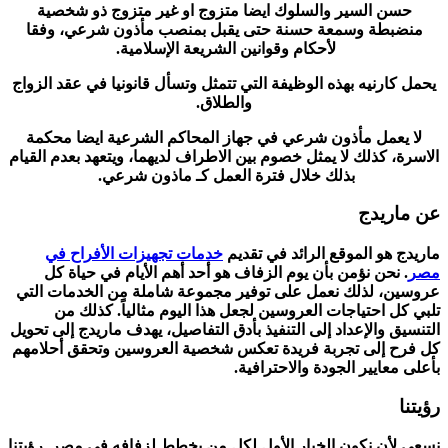
حسن السير والسلوك ايضا متزوج او غير متزوج ذو شخصية
منضبطة وسمعة حسنة حتى يقبل بمنصب مأذون شرعي، وفقا
لأحكام وقوانين الشريعة الإسلامية.
يحمل كارنيه بهذه الوظيفة التي تتمثل وتسأل قانونيا في عقد الزواج
والطلاق.
لا يعمل مأذون شرعي في جهاز المحاكم الشرعية ايضا محكمة
الاسرة، كذلك لا يمثل خصوم بين الاطراف لديهما، ويتعهد بعدم القيام
بذلك خلال فترة العمل كـ ماذون شرعي.
عن ماريدج
ماريدج هو الموقع الرائد في تقديم
خدمات تجهيزات الأفراح في
مصر
. نحن نؤمن بأن يوم الزفاف هو أحد أهم الأيام في حياة كل
عروسين، لذلك نعمل على توفير مجموعة شاملة من الخدمات التي
تلبي كل احتياجات العروسين لجعل هذا اليوم مثالياً. كذلك من
التنسيق والإعداد إلى التنفيذ بأدق التفاصيل، يهدف ماريدج إلى تحويل
كل فرح إلى تجربة فريدة تعكس شخصية العروسين وتحقق أحلامهم
بأعلى معايير الجودة والاحترافية.
رؤيتنا
نسعى لأن نكون الخيار الأول لكل من يخطط لزفافه في مصر. رؤيتنا