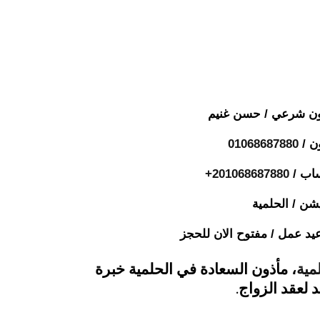
ن شرعي / حسن غنيم
ن /
01068687880
اب / ⁦
+201068687880
شن / الحلمية
يد عمل / مفتوح الان للحجز
مية
، مأذون السعادة في الحلمية خبرة
 لعقد الزواج.