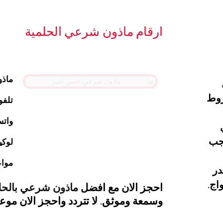
ارقام ماذون شرعي الحلمية
ماذو
روط
تلفو
واتس
جب
لوكي
مواع
در
اج.
احجز الان مع افضل
ماذون شرعي بالحل
وسمعة وموثق. لا تتردد واحجز الان موعد