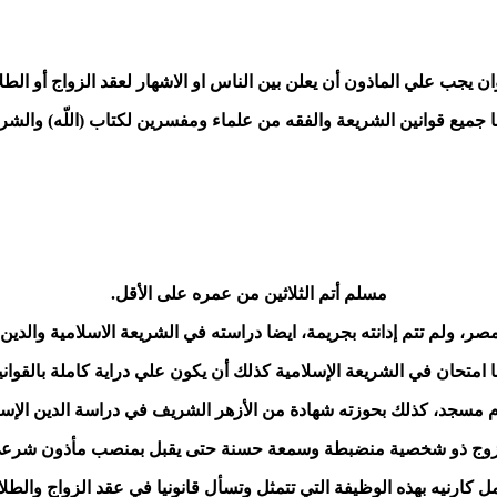
ن يجب علي الماذون أن يعلن بين الناس او الاشهار لعقد الزواج أو الطل
 بها جميع قوانين الشريعة والفقه من علماء ومفسرين لكتاب (اللّه) وال
مسلم أتم الثلاثين من عمره على الأقل.
، ولم تتم إدانته بجريمة، ايضا دراسته في الشريعة الاسلامية والد
امتحان في الشريعة الإسلامية كذلك أن يكون علي دراية كاملة بالقوانين ا
سجد، كذلك بحوزته شهادة من الأزهر الشريف في دراسة الدين الإسلا
زوج ذو شخصية منضبطة وسمعة حسنة حتى يقبل بمنصب مأذون شرعي، و
ل كارنيه بهذه الوظيفة التي تتمثل وتسأل قانونيا في عقد الزواج والطلا