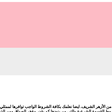
ن الأزهر الشريف. ايضا نعلمك بكافة الشروط الواجب توافرها لممثلي
ط القسمة الشرعية والتي من بنودها كم يقدر مؤخر الصداق ومن الذي