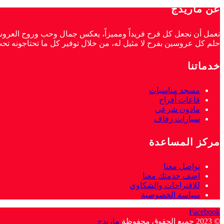
عن ماريدج
نعمل أن نجعل كل فرح فريداً ومميزاً، يعكس جمال وحب وروح العروسين
حلم كل عروسين بفرح لا مثيل له، من خلال توفير كل ما تحتاجونه ت
خدماتنا
مسجد مناسبات
قاعات أفراح
ماذون شرعي
سيارات زفاف
مركز المساعدة
تواصل معنا
اضف خدمتك معنا
للاقتراحات والشكاوي
سياسة الخصوصية
Facebook
© 2023 جميع الحقوق محفوظة
ماريدج