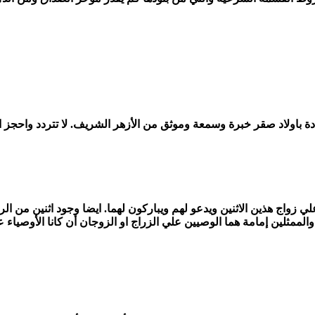
ة باولاد صقر خبرة وسمعة وموثق من الأزهر الشريف. لا تتردد واحجز ا
ي زواج هذين الاثنين ويدعو لهم ويباركون لهما. ايضا وجود اثنين من الر
مثلين إمامة هما الوصيين علي الزراج او الزوجان أن كانا الأوصياء عل