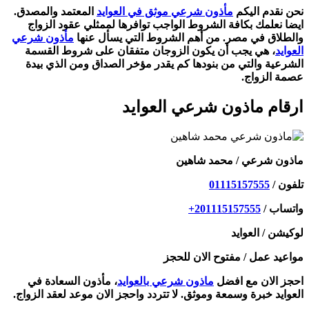
نحن نقدم اليكم
مأذون شرعي موثق في العوايد
المعتمد والمصدق.
ايضا نعلمك بكافة الشروط الواجب توافرها لممثلي عقود الزواج
والطلاق في مصر. من أهم الشروط التي يسأل عنها
مأذون شرعي
العوايد
، هي يجب أن يكون الزوجان متفقان على شروط القسمة
الشرعية والتي من بنودها كم يقدر مؤخر الصداق ومن الذي بيدة
عصمة الزواج.
ارقام ماذون شرعي العوايد
ماذون شرعي / محمد شاهين
تلفون / ⁦
01115157555
واتساب / ⁦
+201115157555
لوكيشن / العوايد
مواعيد عمل / مفتوح الان للحجز
احجز الان مع افضل
ماذون شرعي بالعوايد
، مأذون السعادة في
العوايد خبرة وسمعة وموثق. لا تتردد واحجز الان موعد لعقد الزواج.