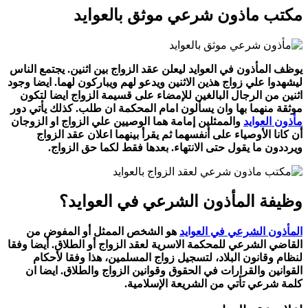
مكتب ماذون شرعي موثق بالعوايد
يوظف المأذون في العوايد ليعلن عقد الزواج بين اثنين. يجتمع الناس
ليشهدوا علي زواج هذين الاثنين ويدعو لهم ويباركون لهما. ايضا وجود
اثنين من الرجال البالغين للإمضاء على قسيمة الزواج ايضا لتكون
موثقة منهما بها وان يسألون امام المحكمة ان طلب. كذلك يأتي دور
مأذون العوايد
والممثلين إمامة هما الوصيين علي الزواج او الزوجان
أن كانا الأوصياء على أنفسهما ثم يقرأ بينهما اعلان عقد الزواج
ويرددون ما يقول حتى الانتهاء. بعدها فقط لكما حق الزواج.
وظيفة المأذون الشرعي في العوايد؟
المأذون الشرعي في العوايد
هو الشخص الممثل أو المفوض من
القاضي الشرعي للمحكمة الاسرية لعقد الزواج أو الطلاق. أيضا وفقا
لنظام وقانون البلاد، لتسجيل زواج المسلمين، هذا وفقا لأحكام
القوانين والقرارات في الحقوق وقوانين الزواج والطلاق. ايضا ان
كلمة شرعي تأتي من الشريعة الإسلامية.