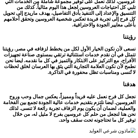
عروسين، لذلك نعمل على توفير مجموعة شاملة من الخدمات التي
تلبي كل احتياجات العروسين لجعل هذا اليوم مثالياً. كذلك من
التنسيق والإعداد إلى التنفيذ بأدق التفاصيل، يهدف ماريدج إلى تحويل
كل فرح إلى تجربة فريدة تعكس شخصية العروسين وتحقق أحلامهم
بأعلى معايير الجودة والاحترافية.
رؤيتنا
نسعى لأن نكون الخيار الأول لكل من يخطط لزفافه في مصر. رؤيتنا
تتمثل في أن نقدم خدمات استثنائية ترتقي بمستوى صناعة تجهيزات
الأفراح، مع التركيز على الابتكار والتميز في كل ما نقدمه. ايضا نحن
نطمح لأن نكون العلامة التجارية التي يثق بها العرسان لخلق لحظات
لا تُنسى ومناسبات تظل محفورة في الذاكرة.
هدفنا
نجعل كل فرح نعمل عليه فريداً ومميزاً، يعكس جمال وحب وروح
العروسين. ايضا نلتزم بتقديم خدمات عالية الجودة تجمع بين الفخامة
والعملية، لضمان أن يكون يوم الزفاف تجربة رائعة لا تنسى. لذلك
نحن هنا لنجعل من حلم كل عروسين بفرح لا مثيل له، من خلال
توفير كل ما تحتاجونه تحت سقف واحد.