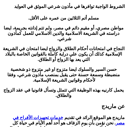
الشروط الواجبة توافرها في مأذون شرعي الموثق في العوايد
مسلم أتم الثلاثين من عمره على الأقل.
مواطن مصري، أو مقيم دائم في مصر، ولم تتم إدانته بجريمة، ايضا
دراسته في الشريعة الاسلامية والدين الاسلامي للعمل كمأذون
شرعي.
النجاح في امتحانات أحكام الطلاق والزواج ايضا امتحان في الشريعة
الإسلامية كذلك أن يكون علي دراية كاملة بالقوانين الخاصة بالبلاد
التي يعد بها الزواج أو الطلاق.
حسن السير والسلوك ايضا متزوج او غير متزوج ذو شخصية
منضبطة وسمعة حسنة حتى يقبل بمنصب مأذون شرعي، وفقا
لأحكام وقوانين الشريعة الإسلامية.
يحمل كارنيه بهذه الوظيفة التي تتمثل وتسأل قانونيا في عقد الزواج
والطلاق.
عن ماريدج
ماريدج هو الموقع الرائد في تقديم
خدمات تجهيزات الأفراح في
مصر
. نحن نؤمن بأن يوم الزفاف هو أحد أهم الأيام في حياة كل