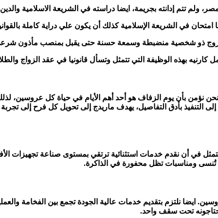
، ولم تتم إدانته بجريمة، ايضا دراسته في الشريعة الاسلامية والد
امتحان في الشريعة الإسلامية كذلك أن يكون علي دراية كاملة بالقوانين ا
زوج ذو شخصية منضبطة وسمعة حسنة حتى يقبل بمنصب مأذون شرعي، و
ل كارنيه بهذه الوظيفة التي تتمثل وتسأل قانونيا في عقد الزواج والطلا
نحن نؤمن بأن يوم الزفاف هو أحد أهم الأيام في حياة كل عروسين، لذ
اد إلى التنفيذ بأدق التفاصيل، يهدف ماريدج إلى تحويل كل فرح إلى تج
ثل في أن نقدم خدمات استثنائية ترتقي بمستوى صناعة تجهيزات الأفراح
ا تُنسى ومناسبات تظل محفورة في الذاكرة.
ن. ايضا نلتزم بتقديم خدمات عالية الجودة تجمع بين الفخامة والعملية
حتاجونه تحت سقف واحد.