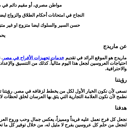
مواطن مصري، أو مقيم دائم في مصر
النجاح في امتحانات أحكام الطلاق والزواج ايضا 
حسن السير والسلوك ايضا متزوج او غير مت
يحم
عن ماريدج
ماريدج هو الموقع الرائد في تقديم
خدمات تجهيزات الأفراح في مصر
. 
احتياجات العروسين لجعل هذا اليوم مثالياً. كذلك من التنسيق والإعد
والاحترافية.
رؤيتنا
نسعى لأن نكون الخيار الأول لكل من يخطط لزفافه في مصر. رؤيتنا تتم
نطمح لأن نكون العلامة التجارية التي يثق بها العرسان لخلق لحظات ل
هدفنا
نجعل كل فرح نعمل عليه فريداً ومميزاً، يعكس جمال وحب وروح العروسي
لنجعل من حلم كل عروسين بفرح لا مثيل له، من خلال توفير كل ما ت