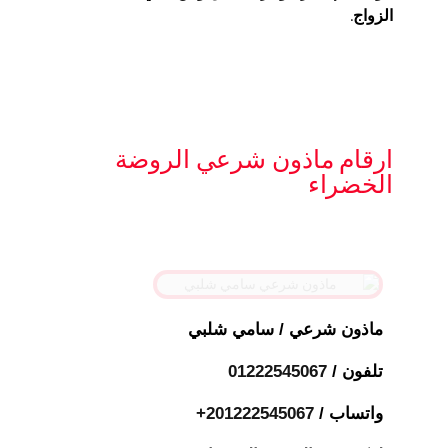
الزواج.
ارقام ماذون شرعي الروضة
الخضراء
ماذون شرعي / سامي شلبي
تلفون /
01222545067⁩
واتساب / ⁦
+201222545067⁩